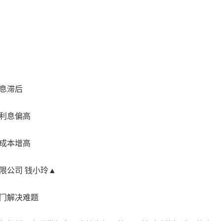
息滞后
利息偏高
成本增高
公司 钱小玲▲
门解决难题