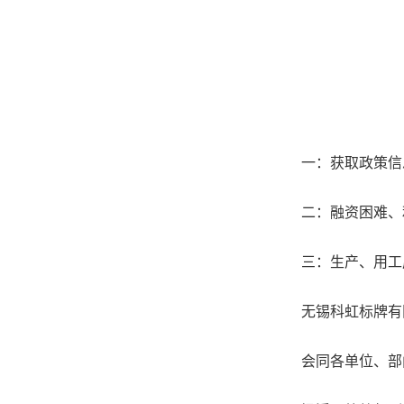
一：获取政策信
二：融资困难、
三：生产、用工
无锡科虹标牌有限
会同各单位、部