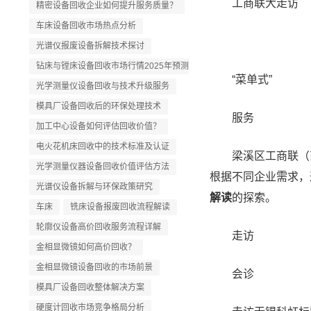
工商联大走访
精密设备回收企业如何提升服务质量？
车床设备回收市场热点分析
光谱仪报废设备拆解技术探讨
钻床与镗床设备回收市场行情2025年预测
“菜单式”
光学测量仪设备回收与技术升级服务
模具厂设备回收后的环保处理技术
服务
加工中心设备如何评估回收价值？
电火花机床回收中的技术标准及认证
梁溪区工商联（商
光学测量仪器设备回收价值评估方法
根据不同企业需求，
光谱仪设备拆解与环保政策研究
解读
的探索。
车床
铣床设备报废回收流程解读
轮廓仪设备高价回收服务流程详解
走访
金相显微镜如何高价回收？
金相显微镜设备回收的市场前景
会诊
模具厂设备回收整体解决方案
硬度计回收市场竞争格局分析