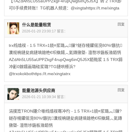
【TAZdAh5LU55aUPPZkgF4rupQwg6inQ5J5X】转 2 TRX即
可0手续费转账！TG机器人频道：@xingtahttps://t.me/xingta
什么是能量租赁
回复
2026-01-20 23:00:17 留言：
trx绉熻祦 - 1.5 TRX=1娆¤浆璐︽鏁?鐩存帴鑺傜渷80%!鏃犺
瀵规柟鏈夋病鏈塙鎴栬€呮槸鍚︿氦鏄撴墍- 澶嶅埗鍦板潃銆怲
AZdAh5LU55aUPPZkgF4rupQwg6inQ5J5X銆戣浆 1.5 TRX鍗
冲彲0鎵嬬画璐硅浆璐?TG鏈哄櫒浜?
@trxokokbothttps://t.me/xingtatrx
能量池源头供应商
回复
2026-01-21 10:39:34 留言：
涓撲笟TRON鑳介噺绉熻祦骞冲彴 - 1.5 TRX=1娆¤浆璐︽鏁?
鐩存帴鑺傜渷80%!鏃犺瀵规柟鏈夋病鏈塙鎴栬€呮槸鍚︿氦鏄
撴墍- 澶嶅埗鍦板潃銆怲