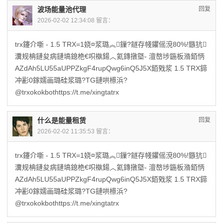
波场能量池代理
回复
2026-02-02 12:34:08 留言：
trx鑳介噺 - 1.5 TRX=1娆¤浆璐︽鏁?鐩存帴鑺傜渷80%!鏃犺
瀵规柟鏈夋病鏈塙鎴栬€呮槸鍚︿氦鏄撴墍- 澶嶅埗鍦板潃銆怲
AZdAh5LU55aUPPZkgF4rupQwg6inQ5J5X銆戣浆 1.5 TRX鍗
冲彲0鎵嬬画璐硅浆璐?TG鏈哄櫒浜?
@trxokokbothttps://t.me/xingtatrx
什么是能量租赁
回复
2026-02-02 11:35:53 留言：
trx鑳介噺 - 1.5 TRX=1娆¤浆璐︽鏁?鐩存帴鑺傜渷80%!鏃犺
瀵规柟鏈夋病鏈塙鎴栬€呮槸鍚︿氦鏄撴墍- 澶嶅埗鍦板潃銆怲
AZdAh5LU55aUPPZkgF4rupQwg6inQ5J5X銆戣浆 1.5 TRX鍗
冲彲0鎵嬬画璐硅浆璐?TG鏈哄櫒浜?
@trxokokbothttps://t.me/xingtatrx