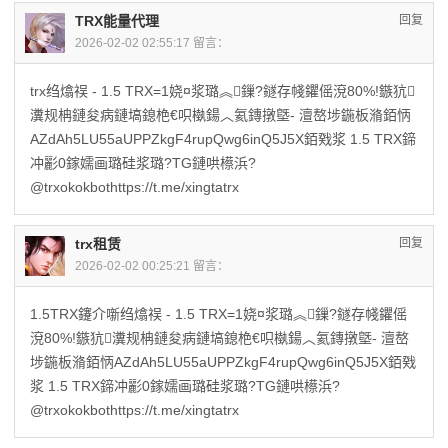
TRX能量代理
回复
2026-02-02 02:55:17 留言：
trx绉熻祦 - 1.5 TRX=1娆¤浆璐︽鏁?鐩存帴鑺傜渷80%!鏃犺
瀵规柟鏈夋病鏈塙鎴栬€呮槸鍚︿氦鏄撴墍- 澶嶅埗鍦板潃銆怲
AZdAh5LU55aUPPZkgF4rupQwg6inQ5J5X銆戣浆 1.5 TRX鍗
冲彲0鎵嬬画璐硅浆璐?TG鏈哄櫒浜?
@trxokokbothttps://t.me/xingtatrx
trx租赁
回复
2026-02-02 00:25:21 留言：
1.5TRX鑳介噺绉熻祦 - 1.5 TRX=1娆¤浆璐︽鏁?鐩存帴鑺傜
渷80%!鏃犺瀵规柟鏈夋病鏈塙鎴栬€呮槸鍚︿氦鏄撴墍- 澶嶅
埗鍦板潃銆怲AZdAh5LU55aUPPZkgF4rupQwg6inQ5J5X銆戣
浆 1.5 TRX鍗冲彲0鎵嬬画璐硅浆璐?TG鏈哄櫒浜?
@trxokokbothttps://t.me/xingtatrx