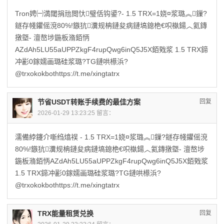
Tron娉㈠満閾捐兘閲忕璧佸钩鍙?- 1.5 TRX=1娆¤浆璐︽鏁?
鐩存帴鑺傜渷80%!鏃犺瀵规柟鏈夋病鏈塙鎴栬€呮槸鍚︿氦鏄
撴墍- 澶嶅埗鍦板潃銆怲
AZdAh5LU55aUPPZkgF4rupQwg6inQ5J5X銆戣浆 1.5 TRX鍗
冲彲0鎵嬬画璐硅浆璐?TG鏈哄櫒浜?
@trxokokbothttps://t.me/xingtatrx
节省USDT转账手续费的最佳方案
回复
2026-01-29 13:23:25 留言：
濡備綍鑳介噺绉熻祦 - 1.5 TRX=1娆¤浆璐︽鏁?鐩存帴鑺傜渷
80%!鏃犺瀵规柟鏈夋病鏈塙鎴栬€呮槸鍚︿氦鏄撴墍- 澶嶅埗
鍦板潃銆怲AZdAh5LU55aUPPZkgF4rupQwg6inQ5J5X銆戣浆
1.5 TRX鍗冲彲0鎵嬬画璐硅浆璐?TG鏈哄櫒浜?
@trxokokbothttps://t.me/xingtatrx
TRX能量租赁兑换
回复