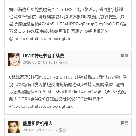
娉㈠満鑳介噺姹犱唬鐞?- 1.5 TRX=1娆¤浆璐︽鏁?鐩存帴鑺
傜渷80%!鏃犺瀵规柟鏈夋病鏈塙鎴栬€呮槸鍚︿氦鏄撴墍- 澶
嶅埗鍦板潃銆怲AZdAh5LU55aUPPZkgF4rupQwg6inQ5J5X銆
戣浆 1.5 TRX鍗冲彲0鎵嬬画璐硅浆璐?TG鏈哄櫒浜?
@trxokokbothttps://t.me/xingtatrx
USDT转账节省手续费
回复
2026-01-27 08:49:17 留言：
0鎵嬬画璐硅浆璐SDT - 1.5 TRX=1娆¤浆璐︽鏁?鐩存帴鑺傜
渷80%!鏃犺瀵规柟鏈夋病鏈塙鎴栬€呮槸鍚︿氦鏄撴墍- 澶嶅
埗鍦板潃銆怲AZdAh5LU55aUPPZkgF4rupQwg6inQ5J5X銆戣
浆 1.5 TRX鍗冲彲0鎵嬬画璐硅浆璐?TG鏈哄櫒浜?
@trxokokbothttps://t.me/xingtatrx
能量租赁机器人
回复
2026-01-28 02:36:57 留言：