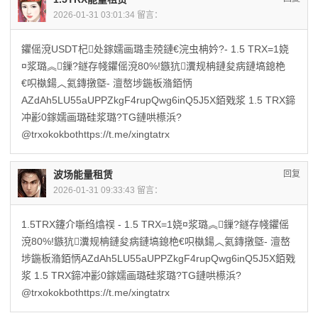
2026-01-31 03:01:34 留言：
鑺傜渷USDT杞处鎵嬬画璐圭殑鏈€浣虫柟妗?- 1.5 TRX=1娆
¤浆璐︽鏁?鐩存帴鑺傜渷80%!鏃犺瀵规柟鏈夋病鏈塙鎴栬
€呮槸鍚︿氦鏄撴墍- 澶嶅埗鍦板潃銆怲
AZdAh5LU55aUPPZkgF4rupQwg6inQ5J5X銆戣浆 1.5 TRX鍗
冲彲0鎵嬬画璐硅浆璐?TG鏈哄櫒浜?
@trxokokbothttps://t.me/xingtatrx
波场能量租赁
回复
2026-01-31 09:33:43 留言：
1.5TRX鑳介噺绉熻祦 - 1.5 TRX=1娆¤浆璐︽鏁?鐩存帴鑺傜
渷80%!鏃犺瀵规柟鏈夋病鏈塙鎴栬€呮槸鍚︿氦鏄撴墍- 澶嶅
埗鍦板潃銆怲AZdAh5LU55aUPPZkgF4rupQwg6inQ5J5X銆戣
浆 1.5 TRX鍗冲彲0鎵嬬画璐硅浆璐?TG鏈哄櫒浜?
@trxokokbothttps://t.me/xingtatrx