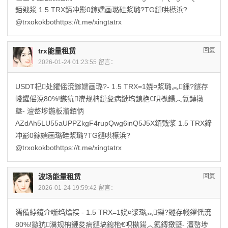
銆戣浆 1.5 TRX鍗冲彲0鎵嬬画璐硅浆璐?TG鏈哄櫒浜?
@trxokokbothttps://t.me/xingtatrx
trx能量租赁
回复
2026-01-24 01:23:55 留言：
USDT杞处鑺傜渷鎵嬬画璐?- 1.5 TRX=1娆¤浆璐︽鏁?鐩存
帴鑺傜渷80%!鏃犺瀵规柟鏈夋病鏈塙鎴栬€呮槸鍚︿氦鏄撴
墍- 澶嶅埗鍦板潃銆怲
AZdAh5LU55aUPPZkgF4rupQwg6inQ5J5X銆戣浆 1.5 TRX鍗
冲彲0鎵嬬画璐硅浆璐?TG鏈哄櫒浜?
@trxokokbothttps://t.me/xingtatrx
波场能量租赁
回复
2026-01-24 19:59:42 留言：
濡備綍鑳介噺绉熻祦 - 1.5 TRX=1娆¤浆璐︽鏁?鐩存帴鑺傜渷
80%!鏃犺瀵规柟鏈夋病鏈塙鎴栬€呮槸鍚︿氦鏄撴墍- 澶嶅埗