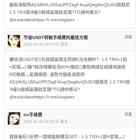
鍦板潃銆怲AZdAh5LU55aUPPZkgF4rupQwg6inQ5J5X銆戣浆
1.5 TRX鍗冲彲0鎵嬬画璐硅浆璐?TG鏈哄櫒浜?
@trxokokbothttps://t.me/xingtatrx
节省USDT转账手续费的最佳方案
回复
2026-01-24 23:47:22 留言：
鑺傜渷USDT杞处鎵嬬画璐圭殑鏈€浣虫柟妗?- 1.5 TRX=1娆
¤浆璐︽鏁?鐩存帴鑺傜渷80%!鏃犺瀵规柟鏈夋病鏈塙鎴栬
€呮槸鍚︿氦鏄撴墍- 澶嶅埗鍦板潃銆怲
AZdAh5LU55aUPPZkgF4rupQwg6inQ5J5X銆戣浆 1.5 TRX鍗
冲彲0鎵嬬画璐硅浆璐?TG鏈哄櫒浜?
@trxokokbothttps://t.me/xingtatrx
trx手续费
回复
2026-01-24 20:22:46 留言：
鍏嶈垂杞处娉㈠満缃戠粶鐨刄SDT - 1.5 TRX=1娆¤浆璐︽