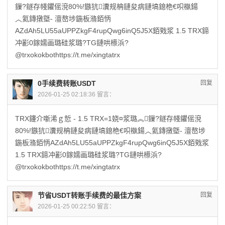
鏁?鐩存帴鑺傜渷80%!鏃犺瀵规柟鏈夋病鏈塙鎴栬€呮槸鍚
︿氦鏄撴墍- 澶嶅埗鍦板潃銆怲
AZdAh5LU55aUPPZkgF4rupQwg6inQ5J5X銆戣浆 1.5 TRX鍗
冲彲0鎵嬬画璐硅浆璐?TG鏈哄櫒浜?
@trxokokbothttps://t.me/xingtatrx
0手续费转账USDT
回复
2026-01-25 02:18:36 留言：
TRX鑳介噺浠ｇ悊 - 1.5 TRX=1娆¤浆璐︽鏁?鐩存帴鑺傜渷
80%!鏃犺瀵规柟鏈夋病鏈塙鎴栬€呮槸鍚︿氦鏄撴墍- 澶嶅埗
鍦板潃銆怲AZdAh5LU55aUPPZkgF4rupQwg6inQ5J5X銆戣浆
1.5 TRX鍗冲彲0鎵嬬画璐硅浆璐?TG鏈哄櫒浜?
@trxokokbothttps://t.me/xingtatrx
节省USDT转账手续费的最佳方案
回复
2026-01-25 00:22:50 留言：