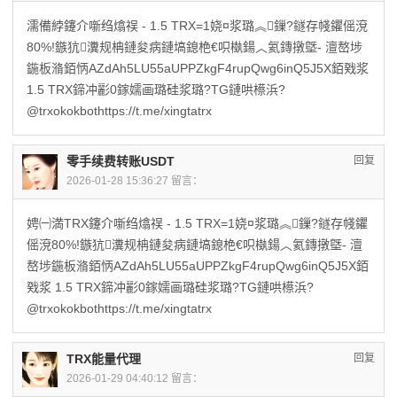
濡備綍鑳介噺绉熻祦 - 1.5 TRX=1娆¤浆璐︽鏁?鐩存帴鑺傜渷
80%!鏃犺瀵规柟鏈夋病鏈塙鎴栬€呮槸鍚︿氦鏄撴墍- 澶嶅埗
鍦板潃銆怲AZdAh5LU55aUPPZkgF4rupQwg6inQ5J5X銆戣浆
1.5 TRX鍗冲彲0鎵嬬画璐硅浆璐?TG鏈哄櫒浜?
@trxokokbothttps://t.me/xingtatrx
零手续费转账USDT
回复
2026-01-28 15:36:27 留言：
娉㈠満TRX鑳介噺绉熻祦 - 1.5 TRX=1娆¤浆璐︽鏁?鐩存帴鑺
傜渷80%!鏃犺瀵规柟鏈夋病鏈塙鎴栬€呮槸鍚︿氦鏄撴墍- 澶
嶅埗鍦板潃銆怲AZdAh5LU55aUPPZkgF4rupQwg6inQ5J5X銆
戣浆 1.5 TRX鍗冲彲0鎵嬬画璐硅浆璐?TG鏈哄櫒浜?
@trxokokbothttps://t.me/xingtatrx
TRX能量代理
回复
2026-01-29 04:40:12 留言：