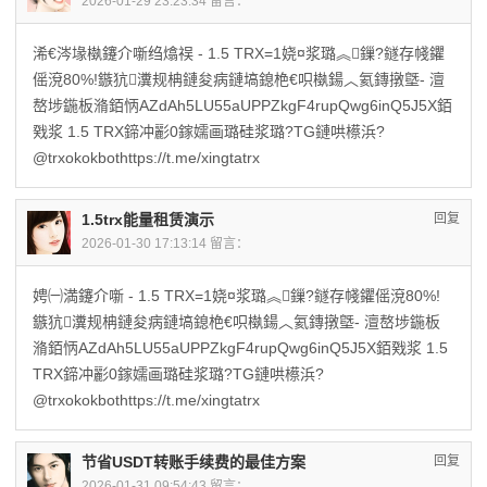
2026-01-29 23:23:34 留言：
浠€涔堟槸鑳介噺绉熻祦 - 1.5 TRX=1娆¤浆璐︽鏁?鐩存帴鑺
傜渷80%!鏃犺瀵规柟鏈夋病鏈塙鎴栬€呮槸鍚︿氦鏄撴墍- 澶
嶅埗鍦板潃銆怲AZdAh5LU55aUPPZkgF4rupQwg6inQ5J5X銆
戣浆 1.5 TRX鍗冲彲0鎵嬬画璐硅浆璐?TG鏈哄櫒浜?
@trxokokbothttps://t.me/xingtatrx
1.5trx能量租赁演示
回复
2026-01-30 17:13:14 留言：
娉㈠満鑳介噺 - 1.5 TRX=1娆¤浆璐︽鏁?鐩存帴鑺傜渷80%!
鏃犺瀵规柟鏈夋病鏈塙鎴栬€呮槸鍚︿氦鏄撴墍- 澶嶅埗鍦板
潃銆怲AZdAh5LU55aUPPZkgF4rupQwg6inQ5J5X銆戣浆 1.5
TRX鍗冲彲0鎵嬬画璐硅浆璐?TG鏈哄櫒浜?
@trxokokbothttps://t.me/xingtatrx
节省USDT转账手续费的最佳方案
回复
2026-01-31 09:54:43 留言：