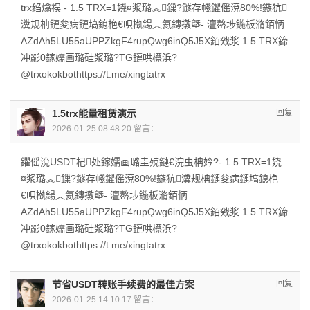
trx绉熻祦 - 1.5 TRX=1娆¤浆璐︽鏁?鐩存帴鑺傜渷80%!鏃犺
瀵规柟鏈夋病鏈塙鎴栬€呮槸鍚︿氦鏄撴墍- 澶嶅埗鍦板潃銆怲
AZdAh5LU55aUPPZkgF4rupQwg6inQ5J5X銆戣浆 1.5 TRX鍗
冲彲0鎵嬬画璐硅浆璐?TG鏈哄櫒浜?
@trxokokbothttps://t.me/xingtatrx
1.5trx能量租赁演示
回复
2026-01-25 08:48:20 留言：
鑺傜渷USDT杞处鎵嬬画璐圭殑鏈€浣虫柟妗?- 1.5 TRX=1娆
¤浆璐︽鏁?鐩存帴鑺傜渷80%!鏃犺瀵规柟鏈夋病鏈塙鎴栬
€呮槸鍚︿氦鏄撴墍- 澶嶅埗鍦板潃銆怲
AZdAh5LU55aUPPZkgF4rupQwg6inQ5J5X銆戣浆 1.5 TRX鍗
冲彲0鎵嬬画璐硅浆璐?TG鏈哄櫒浜?
@trxokokbothttps://t.me/xingtatrx
节省USDT转账手续费的最佳方案
回复
2026-01-25 14:10:17 留言：