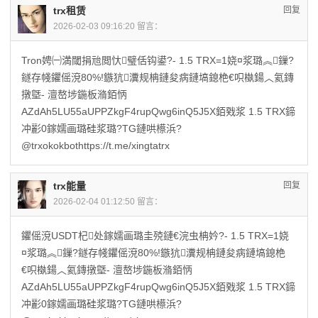
trx租赁
回复
2026-02-03 09:16:20 留言：
Tron娉㈠満閾捐兘閲忕璧佸钩鍙?- 1.5 TRX=1娆¤浆璐︽鏁?
鐩存帴鑺傜渷80%!鏃犺瀵规柟鏈夋病鏈塙鎴栬€呮槸鍚︿氦鏄
撴墍- 澶嶅埗鍦板潃銆怲
AZdAh5LU55aUPPZkgF4rupQwg6inQ5J5X銆戣浆 1.5 TRX鍗
冲彲0鎵嬬画璐硅浆璐?TG鏈哄櫒浜?
@trxokokbothttps://t.me/xingtatrx
trx能量
回复
2026-02-04 01:12:50 留言：
鑺傜渷USDT杞处鎵嬬画璐圭殑鏈€浣虫柟妗?- 1.5 TRX=1娆
¤浆璐︽鏁?鐩存帴鑺傜渷80%!鏃犺瀵规柟鏈夋病鏈塙鎴栬
€呮槸鍚︿氦鏄撴墍- 澶嶅埗鍦板潃銆怲
AZdAh5LU55aUPPZkgF4rupQwg6inQ5J5X銆戣浆 1.5 TRX鍗
冲彲0鎵嬬画璐硅浆璐?TG鏈哄櫒浜?