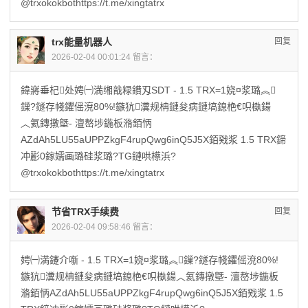
@trxokokbothttps://t.me/xingtatrx
trx能量机器人
回复
2026-02-04 00:01:24 留言：
鍏嶈垂杞处娉㈠満缃戠粶鐨刄SDT - 1.5 TRX=1娆¤浆璐︽
鏁?鐩存帴鑺傜渷80%!鏃犺瀵规柟鏈夋病鏈塙鎴栬€呮槸鍚
︿氦鏄撴墍- 澶嶅埗鍦板潃銆怲
AZdAh5LU55aUPPZkgF4rupQwg6inQ5J5X銆戣浆 1.5 TRX鍗
冲彲0鎵嬬画璐硅浆璐?TG鏈哄櫒浜?
@trxokokbothttps://t.me/xingtatrx
节省TRX手续费
回复
2026-02-04 09:58:46 留言：
娉㈠満鑳介噺 - 1.5 TRX=1娆¤浆璐︽鏁?鐩存帴鑺傜渷80%!
鏃犺瀵规柟鏈夋病鏈塙鎴栬€呮槸鍚︿氦鏄撴墍- 澶嶅埗鍦板
潃銆怲AZdAh5LU55aUPPZkgF4rupQwg6inQ5J5X銆戣浆 1.5