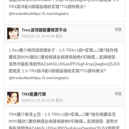
TRX鍗冲彲0鎵嬬画璐硅浆璐?TG鏈哄櫒浜?
@trxokokbothttps://t.me/xingtatrx
Tron波场链能量租赁平台
回复
2026-01-22 19:45:56 留言：
1.5trx鑳介噺绉熻祦婕旂ず - 1.5 TRX=1娆¤浆璐︽鏁?鐩存帴
鑺傜渷80%!鏃犺瀵规柟鏈夋病鏈塙鎴栬€呮槸鍚︿氦鏄撴墍-
澶嶅埗鍦板潃銆怲AZdAh5LU55aUPPZkgF4rupQwg6inQ5J5X
銆戣浆 1.5 TRX鍗冲彲0鎵嬬画璐硅浆璐?TG鏈哄櫒浜?
@trxokokbothttps://t.me/xingtatrx
TRX能量代理
回复
2026-01-23 19:21:53 留言：
TRX鑳介噺浠ｇ悊 - 1.5 TRX=1娆¤浆璐︽鏁?鐩存帴鑺傜渷
80%!鏃犺瀵规柟鏈夋病鏈塙鎴栬€呮槸鍚︿氦鏄撴墍- 澶嶅埗
鍦板潃銆怲AZdAh5LU55aUPPZkgF4rupQwg6inQ5J5X銆戣浆