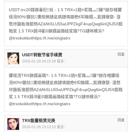
USDT-trc20鍏嶈垂杞处 - 1.5 TRX=1娆¤浆璐︽鏁?鐩存帴鑺
傜渷80%!鏃犺瀵规柟鏈夋病鏈塙鎴栬€呮槸鍚︿氦鏄撴墍- 澶
嶅埗鍦板潃銆怲AZdAh5LU55aUPPZkgF4rupQwg6inQ5J5X銆
戣浆 1.5 TRX鍗冲彲0鎵嬬画璐硅浆璐?TG鏈哄櫒浜?
@trxokokbothttps://t.me/xingtatrx
USDT转账节省手续费
回复
2026-01-26 04:15:28 留言：
鑺傜渷TRX鎵嬬画璐?- 1.5 TRX=1娆¤浆璐︽鏁?鐩存帴鑺傜
渷80%!鏃犺瀵规柟鏈夋病鏈塙鎴栬€呮槸鍚︿氦鏄撴墍- 澶嶅
埗鍦板潃銆怲AZdAh5LU55aUPPZkgF4rupQwg6inQ5J5X銆戣
浆 1.5 TRX鍗冲彲0鎵嬬画璐硅浆璐?TG鏈哄櫒浜?
@trxokokbothttps://t.me/xingtatrx
TRX能量租赁兑换
回复
2026-01-26 23:13:15 留言：