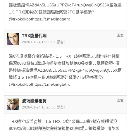
鍦板潃銆怲AZdAh5LU55aUPPZkgF4rupQwg6inQ5J5X銆戣浆
1.5 TRX鍗冲彲0鎵嬬画璐硅浆璐?TG鏈哄櫒浜?
@trxokokbothttps://t.me/xingtatrx
TRX能量代理
回复
2026-01-24 16:08:06 留言：
浠€涔堟槸鑳介噺绉熻祦 - 1.5 TRX=1娆¤浆璐︽鏁?鐩存帴鑺
傜渷80%!鏃犺瀵规柟鏈夋病鏈塙鎴栬€呮槸鍚︿氦鏄撴墍- 澶
嶅埗鍦板潃銆怲AZdAh5LU55aUPPZkgF4rupQwg6inQ5J5X銆
戣浆 1.5 TRX鍗冲彲0鎵嬬画璐硅浆璐?TG鏈哄櫒浜?
@trxokokbothttps://t.me/xingtatrx
波场能量租赁
回复
2026-01-24 18:28:56 留言：
TRX鑳介噺浠ｇ悊 - 1.5 TRX=1娆¤浆璐︽鏁?鐩存帴鑺傜渷
80%!鏃犺瀵规柟鏈夋病鏈塙鎴栬€呮槸鍚︿氦鏄撴墍- 澶嶅埗