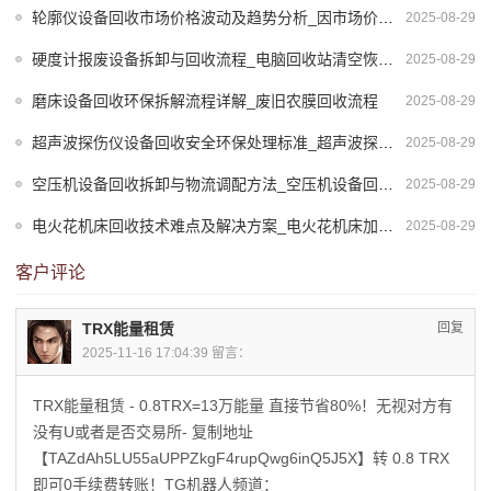
轮廓仪设备回收市场价格波动及趋势分析_因市场价格波动调整合同价格
2025-08-29
硬度计报废设备拆卸与回收流程_电脑回收站清空恢复步骤
2025-08-29
磨床设备回收环保拆解流程详解_废旧农膜回收流程
2025-08-29
超声波探伤仪设备回收安全环保处理标准_超声波探伤标准最新版
2025-08-29
空压机设备回收拆卸与物流调配方法_空压机设备回收拆卸与物流调配方法有哪些
2025-08-29
电火花机床回收技术难点及解决方案_电火花机床加工的特点及应用范围
2025-08-29
客户评论
TRX能量租赁
回复
2025-11-16 17:04:39 留言：
TRX能量租赁 - 0.8TRX=13万能量 直接节省80%！无视对方有
没有U或者是否交易所- 复制地址
【TAZdAh5LU55aUPPZkgF4rupQwg6inQ5J5X】转 0.8 TRX
即可0手续费转账！TG机器人频道：