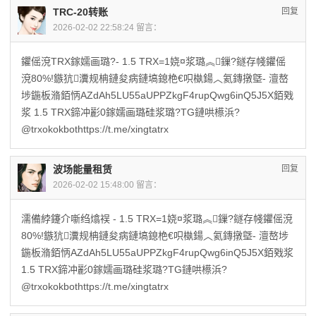
TRC-20转账
回复
2026-02-02 22:58:24 留言：
鑺傜渷TRX鎵嬬画璐?- 1.5 TRX=1娆¤浆璐︽鏁?鐩存帴鑺傜
渷80%!鏃犺瀵规柟鏈夋病鏈塙鎴栬€呮槸鍚︿氦鏄撴墍- 澶嶅
埗鍦板潃銆怲AZdAh5LU55aUPPZkgF4rupQwg6inQ5J5X銆戣
浆 1.5 TRX鍗冲彲0鎵嬬画璐硅浆璐?TG鏈哄櫒浜?
@trxokokbothttps://t.me/xingtatrx
波场能量租赁
回复
2026-02-02 15:48:00 留言：
濡備綍鑳介噺绉熻祦 - 1.5 TRX=1娆¤浆璐︽鏁?鐩存帴鑺傜渷
80%!鏃犺瀵规柟鏈夋病鏈塙鎴栬€呮槸鍚︿氦鏄撴墍- 澶嶅埗
鍦板潃銆怲AZdAh5LU55aUPPZkgF4rupQwg6inQ5J5X銆戣浆
1.5 TRX鍗冲彲0鎵嬬画璐硅浆璐?TG鏈哄櫒浜?
@trxokokbothttps://t.me/xingtatrx