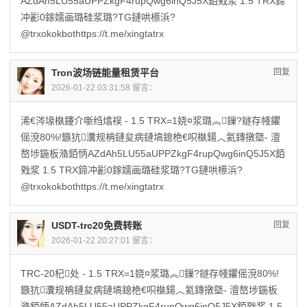
AZdAh5LU55aUPPZkgF4rupQwg6inQ5J5X銆戣浆 1.5 TRX鍗
冲彲0鎵嬬画璐硅浆璐?TG鏈哄櫒浜?
@trxokokbothttps://t.me/xingtatrx
Tron波场链能量租赁平台
回复
2026-01-22 03:31:58 留言：
浠€涔堟槸鑳介噺绉熻祦 - 1.5 TRX=1娆¤浆璐︽鏁?鐩存帴鑺
傜渷80%!鏃犺瀵规柟鏈夋病鏈塙鎴栬€呮槸鍚︿氦鏄撴墍- 澶
嶅埗鍦板潃銆怲AZdAh5LU55aUPPZkgF4rupQwg6inQ5J5X銆
戣浆 1.5 TRX鍗冲彲0鎵嬬画璐硅浆璐?TG鏈哄櫒浜?
@trxokokbothttps://t.me/xingtatrx
USDT-trc20免费转账
回复
2026-01-22 20:27:01 留言：
TRC-20杞处 - 1.5 TRX=1娆¤浆璐︽鏁?鐩存帴鑺傜渷80%!
鏃犺瀵规柟鏈夋病鏈塙鎴栬€呮槸鍚︿氦鏄撴墍- 澶嶅埗鍦板
潃銆怲AZdAh5LU55aUPPZkgF4rupQwg6inQ5J5X銆戣浆 1.5