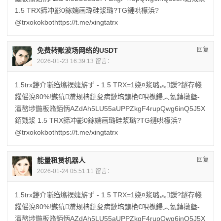
1.5 TRX鍗冲彲0鎵嬬画璐硅浆璐?TG鏈哄櫒浜?
@trxokokbothttps://t.me/xingtatrx
免费转账波场网络的USDT
回复
2026-01-23 16:39:13 留言：
1.5trx鑳介噺绉熻祦婕旂ず - 1.5 TRX=1娆¤浆璐︽鏁?鐩存帴
鑺傜渷80%!鏃犺瀵规柟鏈夋病鏈塙鎴栬€呮槸鍚︿氦鏄撴墍-
澶嶅埗鍦板潃銆怲AZdAh5LU55aUPPZkgF4rupQwg6inQ5J5X
銆戣浆 1.5 TRX鍗冲彲0鎵嬬画璐硅浆璐?TG鏈哄櫒浜?
@trxokokbothttps://t.me/xingtatrx
能量租赁机器人
回复
2026-01-24 05:51:11 留言：
1.5trx鑳介噺绉熻祦婕旂ず - 1.5 TRX=1娆¤浆璐︽鏁?鐩存帴
鑺傜渷80%!鏃犺瀵规柟鏈夋病鏈塙鎴栬€呮槸鍚︿氦鏄撴墍-
澶嶅埗鍦板潃銆怲AZdAh5LU55aUPPZkgF4rupQwg6inQ5J5X