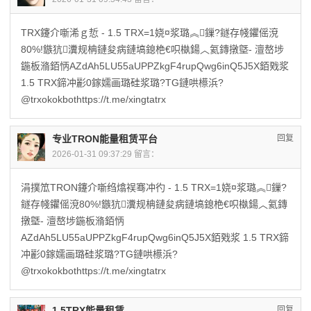
TRX鑳介噺浠ｇ悊 - 1.5 TRX=1娆¤浆璐︽鏁?鐩存帴鑺傜渷
80%!鏃犺瀵规柟鏈夋病鏈塙鎴栬€呮槸鍚︿氦鏄撴墍- 澶嶅埗
鍦板潃銆怲AZdAh5LU55aUPPZkgF4rupQwg6inQ5J5X銆戣浆
1.5 TRX鍗冲彲0鎵嬬画璐硅浆璐?TG鏈哄櫒浜?
@trxokokbothttps://t.me/xingtatrx
专业TRON能量租赁平台
回复
2026-01-31 09:37:29 留言：
涓撲笟TRON鑳介噺绉熻祦骞冲彴 - 1.5 TRX=1娆¤浆璐︽鏁?
鐩存帴鑺傜渷80%!鏃犺瀵规柟鏈夋病鏈塙鎴栬€呮槸鍚︿氦鏄
撴墍- 澶嶅埗鍦板潃銆怲
AZdAh5LU55aUPPZkgF4rupQwg6inQ5J5X銆戣浆 1.5 TRX鍗
冲彲0鎵嬬画璐硅浆璐?TG鏈哄櫒浜?
@trxokokbothttps://t.me/xingtatrx
1.5TRX能量租赁
回复