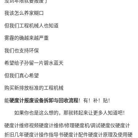
没到年限就要报废了
我该怎么养家糊口
但我们工程机械人也知道
雾霾的确越来越严重
我们也支持环保
希望给子孙留一片碧水蓝天
但我们真心希望
购买新排放标准的工程机械
能
硬度计报废设备拆卸与回收流程
！有！补！贴！
如果你也是这么想的，那就转起来让更多人知道吧！
硬度计维修视频
硬度计维修/修理硬度机/调试硬度仪
硬度计
折旧几年
硬度计操作指导书
硬度计配件
硬度计原理及使用
硬