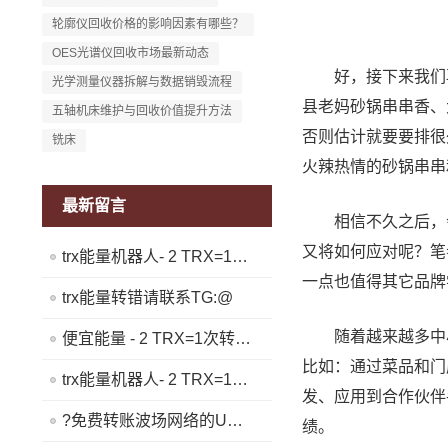
轮廓仪回收价格的影响因素有哪些？
OES光谱仪回收市场最新动态
好，接下来我们再来
光学测量仪器拆解与数据销毁流程
县老妈砂锅串串香、
五轴机床维护与回收价值提升方法
否则估计就要要排很
铣床
火辣热情的砂锅串串
最新留言
相信不久之后，会
又将如何应对呢？笔
trx能量机器人- 2 TRX=1次转账次数 直接节省80%!无视对方有没有U或者是否交易所,低于 2 TRX的都是钓鱼的骗子- 复制地址【THXfhfV6ThhYzt7d8mm4KL3dE5LWBbwb3s】转 2 TRX即可0手续费转账!TG机器人: @jzzTRXbot 官网: https://jzztrx.com
一点也值得其它品牌
trx能量转错请联系TG:@
随着越来越多中小
便宜能量 - 2 TRX=1次转账次数 直接节省80%!无视对方有没有U或者是否交易所,低于 2 TRX的都是钓鱼的骗子- 复制地址【THXfhfV6ThhYzt7d8mm4KL3dE5LWBbwb3s】转 2 TRX即可0手续费转账!TG机器人: @jzzTRXbot 官网: https://jzztrx.com
比如：通过菜品和门
trx能量机器人- 2 TRX=1次转账次数 直接节省80%!无视对方有没有U或者是否交易所,低于 2 TRX的都是钓鱼的骗子- 复制地址【THXfhfV6ThhYzt7d8mm4KL3dE5LWBbwb3s】转 2 TRX即可0手续费转账!TG机器人: @jzzTRXbot 官网: https://jzztrx.com
发、应用到合作伙伴
?免费转账波场网络的USDT - 2 TRX=1次转账次数 直接节省80%!无视对方有没有U或者是否交易所,低于 2 TRX的都是钓鱼的骗子- 复制地址【THXfhfV6ThhYzt7d8mm4KL3dE5LWBbwb3s】转 2 TRX即可0手续费转账!TG机器人: @jzzTRXbot 官网: https://jzztrx.com
绩。