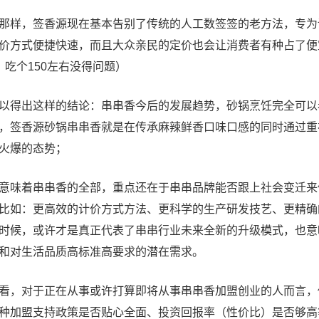
，签香源现在基本告别了传统的人工数签签的老方法，专为论斤
价方式便捷快速，而且大众亲民的定价也会让消费者有种占了便
，吃个150左右没得问题）
得出这样的结论：串串香今后的发展趋势，砂锅烹饪完全可以
，签香源砂锅串串香就是在传承麻辣鲜香口味口感的同时通过重
火爆的态势；
味着串串香的全部，重点还在于串串品牌能否跟上社会变迁来
比如：更高效的计价方式方法、更科学的生产研发技艺、更精确
时候，或许才是真正代表了串串行业未来全新的升级模式，也意
和对生活品质高标准高要求的潜在需求。
，对于正在从事或许打算即将从事串串香加盟创业的人而言，
种加盟支持政策是否贴心全面、投资回报率（性价比）是否够高等