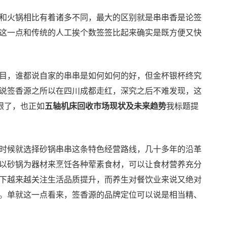
和火锅相比有着诸多不同，最大的区别就是串串香是论签
这一点和传统的人工挨个数签签比起来确实是既方便又快
目，谁都说自家的串串是如何如何的好，但金杯银杯终究
说签香源之所以在四川成都走红，深究之后不难发现，这
眼了，也正如
五轴机床回收市场现状及未来趋势
我标题提
时候就选择砂锅串串这条特色经营路线，几十多年的沿革
以砂锅为器材来烹饪各种荤素食材，可以让食材营养充分
下越来越关注生活品质提升，而养生对餐饮业来说又绝对
。单就这一点看来，签香源的品牌定位可以说是相当精、