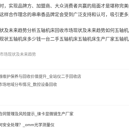
时，实现品牌方、加盟商、大众消费者共赢的局面才是堪称完美
这样合作理念的串串香品牌定会受到广泛支持和认可，吸引更多
状及未来趋势分析
五轴机床回收市场现状及未来趋势如何
五轴机
现状
五轴机床多少钱一台
二手五轴机床
五轴机床生产厂家
五轴机
市场现状及未来趋势
器维护保养与回收价值提升_全站仪二手回收店
市场地域分布情况_数控设备回收
合同管理及风险提示_徕卡显微镜生产厂家
何安全处理？_omm光学测量仪