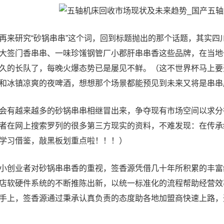
研究“砂锅串串”这个词，回到标题抛出的那个话题，其实四
大签门香串串、一味珍馐钢管厂小郡肝串串香这些品牌，在当地
久的长队了，每晚火爆态势已是屡见不鲜。（这不世界杯马上要
和冰镇凉爽的夜啤酒，想想那个场景都能预见到未来又将是串串店
有越来越多的砂锅串串相继冒出来，争夺现有市场空间以求分
者在网上搜索罗列的很多第三方现实的资料，不难发现：在传承
学习借鉴，敲黑板划重点啦！！！）
创业者对砂锅串串香的重视，签香源凭借几十年所积累的丰富
店软硬件系统的不断推陈出新，以统一标准化的流程帮助经营效
手上，签香源通过秉承认真负责的态度助各地加盟商快速上路，