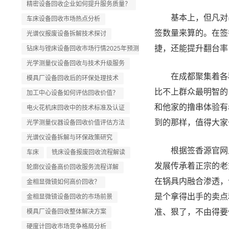
精密设备回收企业如何提升服务质量？
基本上，但凡对串
车床设备回收市场热点分析
签数量来算的。在签
光谱仪报废设备拆解技术探讨
捷，还能提升翻台率
钻床与镗床设备回收市场行情2025年预测
光学测量仪设备回收与技术升级服务
在成都聚集着各种
模具厂设备回收后的环保处理技术
比不上群众最明智的
加工中心设备如何评估回收价值？
和他家的撸串体验有
电火花机床回收中的技术标准及认证
到的那样，值得大家一
光学测量仪器设备回收价值评估方法
光谱仪设备拆解与环保政策研究
根据签香源官网显
车床
铣床设备报废回收流程解读
发展传承着正宗的老
轮廓仪设备高价回收服务流程详解
在锅具内融合渗透，
金相显微镜如何高价回收？
是个拿得出手的卖点
金相显微镜设备回收的市场前景
准、狠了，不由得要
模具厂设备回收整体解决方案
硬度计回收市场竞争格局分析