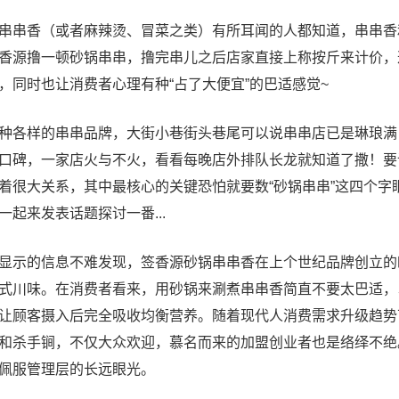
串香（或者麻辣烫、冒菜之类）有所耳闻的人都知道，串串香
香源撸一顿砂锅串串，撸完串儿之后店家直接上称按斤来计价，
，同时也让消费者心理有种“占了大便宜”的巴适感觉~
各样的串串品牌，大街小巷街头巷尾可以说串串店已是琳琅满
口碑，一家店火与不火，看看每晚店外排队长龙就知道了撒！要
着很大关系，其中最核心的关键恐怕就要数“砂锅串串”这四个字
起来发表话题探讨一番...
示的信息不难发现，签香源砂锅串串香在上个世纪品牌创立的
式川味。在消费者看来，用砂锅来涮煮串串香简直不要太巴适，
让顾客摄入后完全吸收均衡营养。随着现代人消费需求升级趋势
和杀手锏，不仅大众欢迎，慕名而来的加盟创业者也是络绎不绝
佩服管理层的长远眼光。